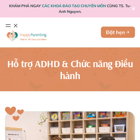
KHÁM PHÁ NGAY
CÁC KHOÁ ĐÀO TẠO CHUYÊN MÔN
CÙNG TS. Tu-
✕
Anh Nguyen.
Đặt hẹn
Hỗ trợ ADHD & Chức năng Điều
hành