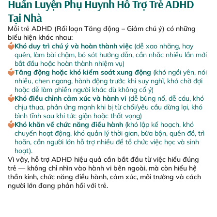
Huấn Luyện Phụ Huynh Hỗ Trợ Trẻ ADHD
Tại Nhà
Mỗi trẻ ADHD (Rối loạn Tăng động – Giảm chú ý) có những
biểu hiện khác nhau:
Khó duy trì chú ý và hoàn thành việc
(dễ xao nhãng, hay
quên, làm bài chậm, bỏ sót hướng dẫn, cần nhắc nhiều lần mới
bắt đầu hoặc hoàn thành nhiệm vụ)
Tăng động hoặc khó kiểm soát xung động
(khó ngồi yên, nói
nhiều, chen ngang, hành động trước khi suy nghĩ, khó chờ đợi
hoặc dễ làm phiền người khác dù không cố ý)
Khó điều chỉnh cảm xúc và hành vi
(dễ bùng nổ, dễ cáu, khó
chịu thua, phản ứng mạnh khi bị từ chối/yêu cầu dừng lại, khó
bình tĩnh sau khi tức giận hoặc thất vọng)
Khó khăn về chức năng điều hành
(khó lập kế hoạch, khó
chuyển hoạt động, khó quản lý thời gian, bừa bộn, quên đồ, trì
hoãn, cần người lớn hỗ trợ nhiều để tổ chức việc học và sinh
hoạt).
Vì vậy, hỗ trợ ADHD hiệu quả cần bắt đầu từ việc hiểu đúng
trẻ — không chỉ nhìn vào hành vi bên ngoài, mà còn hiểu hệ
thần kinh, chức năng điều hành, cảm xúc, môi trường và cách
người lớn đang phản hồi với trẻ.