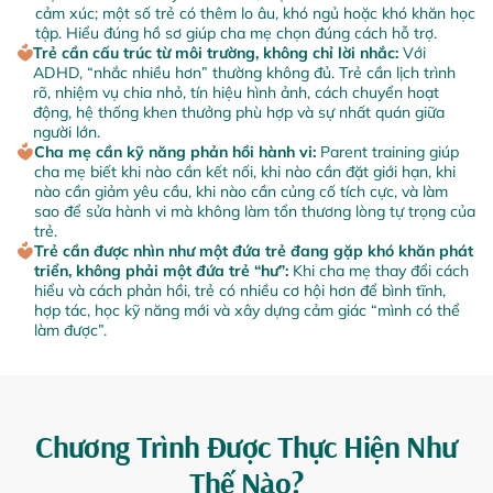
cảm xúc; một số trẻ có thêm lo âu, khó ngủ hoặc khó khăn học
tập. Hiểu đúng hồ sơ giúp cha mẹ chọn đúng cách hỗ trợ.
Trẻ cần cấu trúc từ môi trường, không chỉ lời nhắc:
Với
ADHD, “nhắc nhiều hơn” thường không đủ. Trẻ cần lịch trình
rõ, nhiệm vụ chia nhỏ, tín hiệu hình ảnh, cách chuyển hoạt
động, hệ thống khen thưởng phù hợp và sự nhất quán giữa
người lớn.
Cha mẹ cần kỹ năng phản hồi hành vi:
Parent training giúp
cha mẹ biết khi nào cần kết nối, khi nào cần đặt giới hạn, khi
nào cần giảm yêu cầu, khi nào cần củng cố tích cực, và làm
sao để sửa hành vi mà không làm tổn thương lòng tự trọng của
trẻ.
Trẻ cần được nhìn như một đứa trẻ đang gặp khó khăn phát
triển, không phải một đứa trẻ “hư”:
Khi cha mẹ thay đổi cách
hiểu và cách phản hồi, trẻ có nhiều cơ hội hơn để bình tĩnh,
hợp tác, học kỹ năng mới và xây dựng cảm giác “mình có thể
làm được”.
Chương Trình Được Thực Hiện Như
Thế Nào?