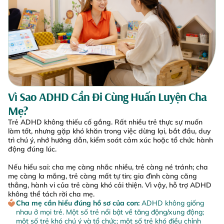
Vì Sao ADHD Cần Đi Cùng Huấn Luyện Cha
Mẹ?
Trẻ ADHD không thiếu cố gắng. Rất nhiều trẻ thực sự muốn
làm tốt, nhưng gặp khó khăn trong việc dừng lại, bắt đầu, duy
trì chú ý, nhớ hướng dẫn, kiểm soát cảm xúc hoặc tổ chức hành
động đúng lúc.
Nếu hiểu sai: cha mẹ càng nhắc nhiều, trẻ càng né tránh; cha
mẹ càng la mắng, trẻ càng mất tự tin; gia đình càng căng
thẳng, hành vi của trẻ càng khó cải thiện.
Vì vậy, hỗ trợ ADHD
không thể tách rời cha mẹ.
Cha mẹ cần hiểu đúng hồ sơ của con:
ADHD không giống
nhau ở mọi trẻ. Một số trẻ nổi bật về tăng động/xung động;
một số trẻ khó chú ý và tổ chức; một số trẻ khó điều chỉnh