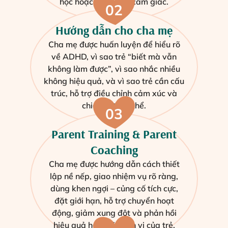
học hoặc khó khăn cảm giác.
02
Hướng dẫn cho cha mẹ
Cha mẹ được huấn luyện để hiểu rõ
về ADHD, vì sao trẻ “biết mà vẫn
không làm được”, vì sao nhắc nhiều
không hiệu quả, và vì sao trẻ cần cấu
trúc, hỗ trợ điều chỉnh cảm xúc và
chiến lược cụ thể.
03
Parent Training & Parent
Coaching
Cha mẹ được hướng dẫn cách thiết
lập nề nếp, giao nhiệm vụ rõ ràng,
dùng khen ngợi – củng cố tích cực,
đặt giới hạn, hỗ trợ chuyển hoạt
động, giảm xung đột và phản hồi
hiệu quả hơn với hành vi của trẻ.