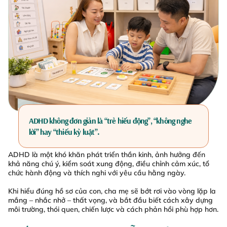
ADHD không đơn giản là “trẻ hiếu động”, “không nghe
lời” hay “thiếu kỷ luật”.
ADHD là một khó khăn phát triển thần kinh, ảnh hưởng đến
khả năng chú ý, kiểm soát xung động, điều chỉnh cảm xúc, tổ
chức hành động và thích nghi với yêu cầu hằng ngày.
Khi hiểu đúng hồ sơ của con, cha mẹ sẽ bớt rơi vào vòng lặp la
mắng – nhắc nhở – thất vọng, và bắt đầu biết cách xây dựng
môi trường, thói quen, chiến lược và cách phản hồi phù hợp hơn.