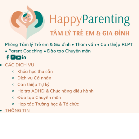
Phòng Tâm lý Trẻ em & Gia đình • Tham vấn • Can thiệp RLPT
• Parent Coaching • Đào tạo Chuyên môn
CÁC DỊCH VỤ
Khóa học thu sẵn
Dịch vụ Cá nhân
Can thiệp Tự kỷ
Hỗ trợ ADHD & Chức năng điều hành
Đào tạo Chuyên môn
Hợp tác Trường học & Tổ chức
THÔNG TIN
Blog – Bài viết
Mốc phát triển
Nuôi dạy con tích cực
Sức khỏe Tâm thần Trẻ em