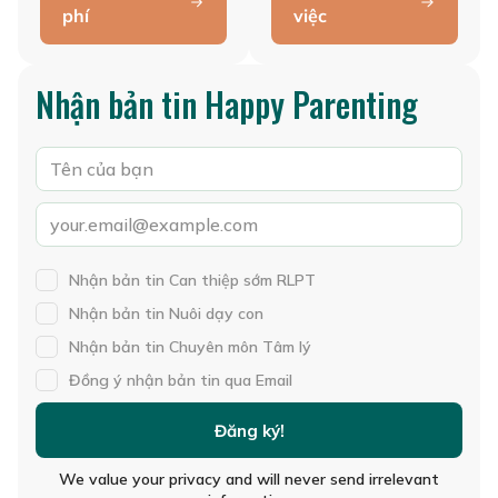
phí
việc