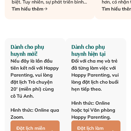
biệt. Tuy nhiên, sự phát triển bình
hơn, có nhận 
thường của trẻ sẽ đi theo một xu
Tìm hiểu thêm
và môi trườn
Tìm hiểu thê
hướng có thể đoán trước, được gọi
nhu cầu khám
là các Mốc Phát Triển. Phát triển
mọi vật nhiều
toàn diện phải bao gồm 4 mảng:
này, trẻ toddl
Thể chất, Nhận thức, Giao tiếp và
nhiều hơn vì
Tình cảm - Xã hội.
tự di chuyển 
Dành cho phụ
Dành cho phụ
thứ, hành vi 
huynh mới!
huynh hiện tại
cũng gia tăng
Nếu đây là lần đầu
Đối với cha mẹ và trẻ
mình trong gư
tiên kết nối với Happy
đã từng làm việc với
ảnh, biết bắ
Parenting, vui lòng
Happy Parenting, vui
người khác. T
đặt lịch Trò chuyện
lòng đặt lịch cho buổi
nhận diện tên
20' (miễn phí) cùng
hẹn tiếp theo.
và những món
cô Tú Anh.
nói những câu
Hình thức: Online
biết làm theo
Hình thức: Online qua
hoặc tại Văn phòng
yêu cầu đơn 
Zoom.
Happy Parenting.
Đặt lịch miễn
Đặt lịch làm