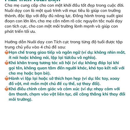
Cha mẹ cung cấp cho con một khởi đầu tốt đẹp trong cuộc đời.
Nuôi dạy con là một quá trình với mục tiêu là giúp con trưởng
thành, độc lập với đầy đủ năng lực. Đồng hành trong suốt giai
đoạn con lớn lên, cha mẹ cần nắm rõ các nguyên tắc nuôi dạy
con tích cực, cho con một môi trường lành mạnh và giúp con
phát triển tối ưu.
Hướng dẫn Nuôi dạy con Tích cực trong từng độ tuổi được tập
trung chủ yếu vào 4 chủ đề sau:
Hạn chế trong giao tiếp và ngôn ngữ (ví dụ: không nhìn mắt,
ít nói hoặc không nói, lặp lại từ/câu vô nghĩa).
Khó khăn trong tương tác xã hội (ví dụ: không đáp lại khi
gọi tên, không quan tâm đến người khác, khó tạo kết nối với
cha mẹ hoặc bạn bè).
Hành vi lặp lại hoặc sở thích hạn hẹp (ví dụ: lắc tay, xoay
đồ vật, mê mẩn một chủ đề cụ thể, sợ thay đổi).
Khó điều chỉnh cảm giác và cảm xúc (ví dụ: nhạy cảm với
âm thanh, chạm vào vật liên tục, dễ căng thẳng khi thay đổi
môi trường).