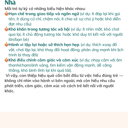
Nhà
Mỗi trẻ tự kỷ có những biểu hiện khác nhau:
Hạn chế trong giao tiếp và ngôn ngữ
(ví dụ: ít đáp lại khi gọi
tên, ít dùng cử chỉ, chậm nói, ít chia sẻ sự chú ý hoặc khó diễn
đạt nhu cầu)
Khó khăn trong tương tác xã hội
(ví dụ: ít nhìn mắt, khó chơi
qua lại, ít chủ động tương tác hoặc khó duy trì kết nối với người
lớn/bạn bè)
Hành vi lặp lại hoặc sở thích hạn hẹp
(ví dụ: thích xoay đồ
vật, chơi lặp lại, khó thay đổi hoạt động, phản ứng mạnh khi lịch
trình bị thay đổi)
Khó điều chỉnh cảm giác và cảm xúc
(ví dụ: nhạy cảm với âm
thanh/chạm/ánh sáng, tìm kiếm vận động mạnh, dễ căng
thẳng, khó bình tĩnh lại khi quá tải).
Vì vậy, can thiệp hiệu quả cần bắt đầu từ việc hiểu đúng trẻ —
không chỉ nhìn vào hành vi bên ngoài, mà còn hiểu nhu cầu
phát triển, cảm giác, cảm xúc và cách trẻ kết nối với người
khác.