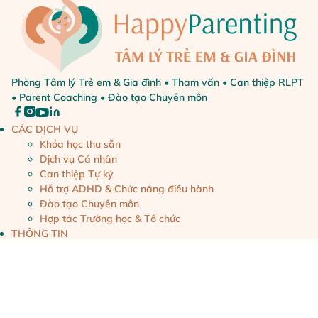
Phòng Tâm lý Trẻ em & Gia đình • Tham vấn • Can thiệp RLPT
• Parent Coaching • Đào tạo Chuyên môn
CÁC DỊCH VỤ
Khóa học thu sẵn
Dịch vụ Cá nhân
Can thiệp Tự kỷ
Hỗ trợ ADHD & Chức năng điều hành
Đào tạo Chuyên môn
Hợp tác Trường học & Tổ chức
THÔNG TIN
Blog – Bài viết
Mốc phát triển
Nuôi dạy con tích cực
Sức khỏe Tâm thần Trẻ em
VỀ HAPPY PARENTING