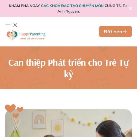
KHÁM PHÁ NGAY
CÁC KHOÁ ĐÀO TẠO CHUYÊN MÔN
CÙNG TS. Tu-
✕
Anh Nguyen.
Đặt hẹn
Can thiệp Phát triển cho Trẻ Tự
kỷ