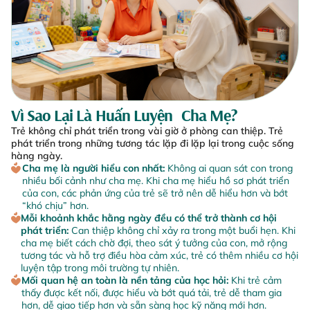
Vì Sao Lại Là Huấn Luyện Cha Mẹ?
Trẻ không chỉ phát triển trong vài giờ ở phòng can thiệp. Trẻ
phát triển trong những tương tác lặp đi lặp lại trong cuộc sống
hàng ngày.
Cha mẹ là người hiểu con nhất:
Không ai quan sát con trong
nhiều bối cảnh như cha mẹ. Khi cha mẹ hiểu hồ sơ phát triển
của con, các phản ứng của trẻ sẽ trở nên dễ hiểu hơn và bớt
“khó chịu” hơn.
Mỗi khoảnh khắc hằng ngày đều có thể trở thành cơ hội
phát triển:
Can thiệp không chỉ xảy ra trong một buổi hẹn. Khi
cha mẹ biết cách chờ đợi, theo sát ý tưởng của con, mở rộng
tương tác và hỗ trợ điều hòa cảm xúc, trẻ có thêm nhiều cơ hội
luyện tập trong môi trường tự nhiên.
Mối quan hệ an toàn là nền tảng của học hỏi:
Khi trẻ cảm
thấy được kết nối, được hiểu và bớt quá tải, trẻ dễ tham gia
hơn, dễ giao tiếp hơn và sẵn sàng học kỹ năng mới hơn.