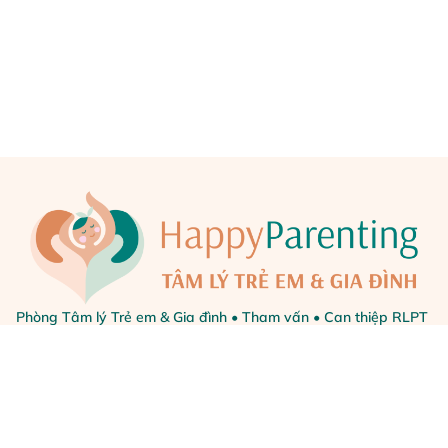
Phòng Tâm lý Trẻ em & Gia đình • Tham vấn • Can thiệp RLPT
• Parent Coaching • Đào tạo Chuyên môn
CÁC DỊCH VỤ
Khóa học thu sẵn
Dịch vụ Cá nhân
Can thiệp Tự kỷ