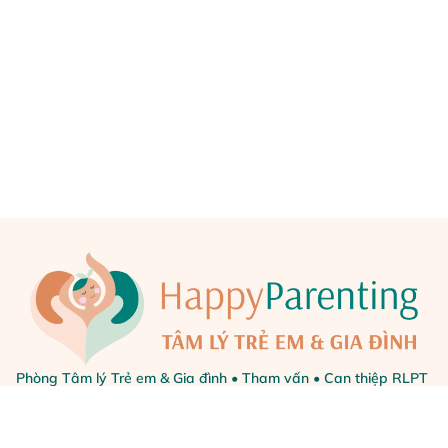
Phòng Tâm lý Trẻ em & Gia đình • Tham vấn • Can thiệp RLPT
• Parent Coaching • Đào tạo Chuyên môn
CÁC DỊCH VỤ