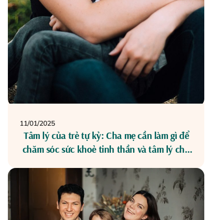
11/01/2025
Tâm lý của trẻ tự kỷ: Cha mẹ cần làm gì để
chăm sóc sức khoẻ tinh thần và tâm lý cho
con có Rối loạn Phổ tự kỷ?