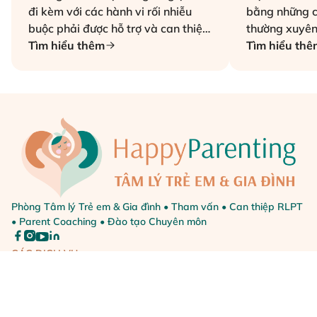
đi kèm với các hành vi rối nhiễu
bằng những c
buộc phải được hỗ trợ và can thiệp
thường xuyên
từ người lớn.
Tìm hiểu thêm
hung hăng gâ
Tìm hiểu thê
sống gia đình
Phòng Tâm lý Trẻ em & Gia đình • Tham vấn • Can thiệp RLPT
• Parent Coaching • Đào tạo Chuyên môn
CÁC DỊCH VỤ
Khóa học thu sẵn
Dịch vụ Cá nhân
Can thiệp Tự kỷ
Hỗ trợ ADHD & Chức năng điều hành