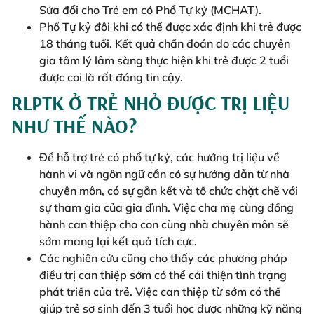
Sửa đổi cho Trẻ em có Phổ Tự kỷ (MCHAT).
Phổ Tự kỷ đôi khi có thể được xác định khi trẻ được
18 tháng tuổi. Kết quả chẩn đoán do các chuyên
gia tâm lý lâm sàng thực hiện khi trẻ được 2 tuổi
được coi là rất đáng tin cậy.
RLPTK Ở TRẺ NHỎ ĐƯỢC TRỊ LIỆU
NHƯ THẾ NÀO?
Để hỗ trợ trẻ có phổ tự kỷ, các hướng trị liệu về
hành vi và ngôn ngữ cần có sự hướng dẫn từ nhà
chuyên môn, có sự gắn kết và tổ chức chặt chẽ với
sự tham gia của gia đình. Việc cha mẹ cùng đồng
hành can thiệp cho con cùng nhà chuyên môn sẽ
sớm mang lại kết quả tích cực.
Các nghiên cứu cũng cho thấy các phương pháp
điều trị can thiệp sớm có thể cải thiện tình trạng
phát triển của trẻ. Việc can thiệp từ sớm có thể
giúp trẻ sơ sinh đến 3 tuổi học được những kỹ năng