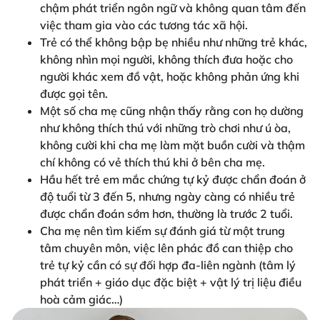
chậm phát triển ngôn ngữ và không quan tâm đến
việc tham gia vào các tương tác xã hội.
Trẻ có thể không bập bẹ nhiều như những trẻ khác,
không nhìn mọi người, không thích đưa hoặc cho
người khác xem đồ vật, hoặc không phản ứng khi
được gọi tên.
Một số cha mẹ cũng nhận thấy rằng con họ dường
như không thích thú với những trò chơi như ú òa,
không cười khi cha mẹ làm mặt buồn cười và thậm
chí không có vẻ thích thú khi ở bên cha mẹ.
Hầu hết trẻ em mắc chứng tự kỷ được chẩn đoán ở
độ tuổi từ 3 đến 5, nhưng ngày càng có nhiều trẻ
được chẩn đoán sớm hơn, thường là trước 2 tuổi.
Cha mẹ nên tìm kiếm sự đánh giá từ một trung
tâm chuyên môn, việc lên phác đồ can thiệp cho
trẻ tự kỷ cần có sự đối hợp đa-liên ngành (tâm lý
phát triển + giáo dục đặc biệt + vật lý trị liệu điều
hoà cảm giác…)