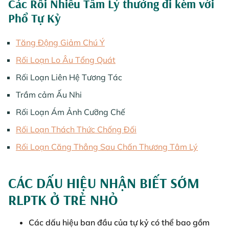
Các Rối Nhiễu Tâm Lý thường đi kèm với
Phổ Tự Kỷ
Tăng Động Giảm Chú Ý
Rối Loạn Lo Âu Tổng Quát
Rối Loạn Liên Hệ Tương Tác
Trầm cảm Ấu Nhi
Rối Loạn Ám Ảnh Cưỡng Chế
Rối Loạn Thách Thức Chống Đối
Rối Loạn Căng Thẳng Sau Chấn Thương Tâm Lý
CÁC DẤU HIỆU NHẬN BIẾT SỚM
RLPTK Ở TRẺ NHỎ
Các dấu hiệu ban đầu của tự kỷ có thể bao gồm