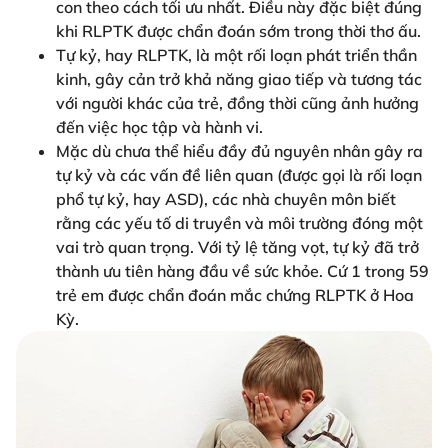
con theo cách tối ưu nhất. Điều này đặc biệt đúng
khi RLPTK được chẩn đoán sớm trong thời thơ ấu.
Tự kỷ, hay RLPTK, là một rối loạn phát triển thần
kinh, gây cản trở khả năng giao tiếp và tương tác
với người khác của trẻ, đồng thời cũng ảnh hưởng
đến việc học tập và hành vi.
Mặc dù chưa thể hiểu đầy đủ nguyên nhân gây ra
tự kỷ và các vấn đề liên quan (được gọi là rối loạn
phổ tự kỷ, hay ASD), các nhà chuyên môn biết
rằng các yếu tố di truyền và môi trường đóng một
vai trò quan trọng. Với tỷ lệ tăng vọt, tự kỷ đã trở
thành ưu tiên hàng đầu về sức khỏe. Cứ 1 trong 59
trẻ em được chẩn đoán mắc chứng RLPTK ở Hoa
Kỳ.