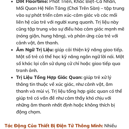
DIR Floortime:
Phát Triển, Khác Biệt-Cá Nhân,
Mối Quan Hệ Nền Tảng (Chơi Trên Sàn) – tập trung
vào sự phát triển cảm xúc-cảm giác và các mối
liên hệ của trẻ với người xung quanh. Trị liệu này
cũng tập trung vào sự điều hòa cảm giác mạnh mẽ
(nóng giận, hung hăng), và phản ứng của trẻ với
cảnh vật, âm thanh.
Âm Ngữ Trị Liệu:
giúp cải thiện kỹ năng giao tiếp.
Một số trẻ có thể học kỹ năng ngôn ngữ lời nói. Một
số khác lại cần sử dụng cử chỉ hoặc giao tiếp qua
tranh ảnh.
Trị Liệu Tổng Hợp Giác Quan:
giúp trẻ xử lý
thông tin thuộc về xúc giác, như cảnh vật, âm
thanh và mùi vị. Trị liệu tổng hợp giác quan có thể
giúp trẻ có vấn đề như cảm thấy khó chịu với
những âm thanh nhất định hoặc không thích bị
động chạm.
Tác Động Của Thiết Bị Điện Tử Thông Minh:
Nhiều